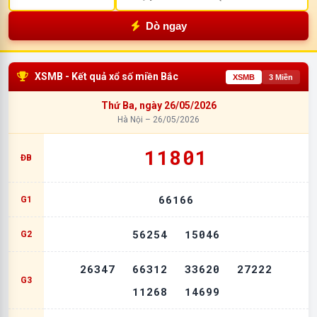
Dò ngay
XSMB - Kết quả xổ số miền Bắc
XSMB
3 Miền
Thứ Ba, ngày 26/05/2026
Hà Nội – 26/05/2026
11801
ĐB
66166
G1
56254
15046
G2
26347
66312
33620
27222
G3
11268
14699