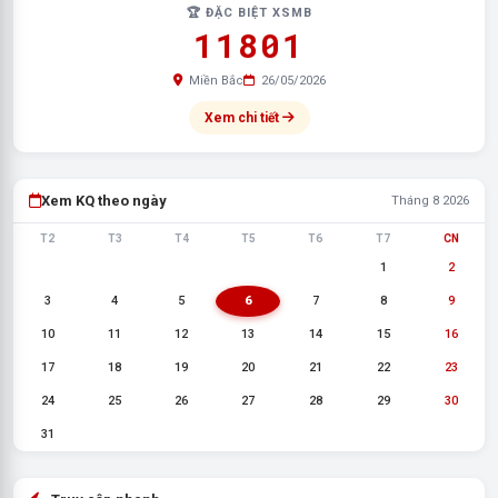
🏆 ĐẶC BIỆT XSMB
11801
Miền Bắc
26/05/2026
Xem chi tiết
Xem KQ theo ngày
Tháng 8 2026
T2
T3
T4
T5
T6
T7
CN
1
2
3
4
5
6
7
8
9
10
11
12
13
14
15
16
17
18
19
20
21
22
23
24
25
26
27
28
29
30
31