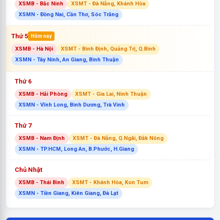
XSMB - Bắc Ninh
XSMT - Đà Nẵng, Khánh Hòa
XSMN - Đồng Nai, Cần Thơ, Sóc Trăng
Thứ 5
Hôm nay
XSMB - Hà Nội
XSMT - Bình Định, Quảng Trị, Q.Bình
XSMN - Tây Ninh, An Giang, Bình Thuận
Thứ 6
XSMB - Hải Phòng
XSMT - Gia Lai, Ninh Thuận
XSMN - Vĩnh Long, Bình Dương, Trà Vinh
Thứ 7
XSMB - Nam Định
XSMT - Đà Nẵng, Q.Ngãi, Đắk Nông
XSMN - TP.HCM, Long An, B.Phước, H.Giang
Chủ Nhật
XSMB - Thái Bình
XSMT - Khánh Hòa, Kon Tum
XSMN - Tiền Giang, Kiên Giang, Đà Lạt