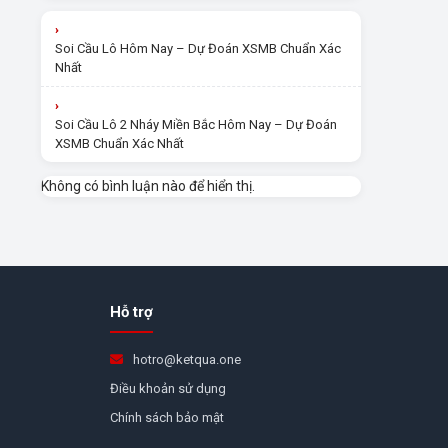
Soi Cầu Lô Hôm Nay – Dự Đoán XSMB Chuẩn Xác
Nhất
Soi Cầu Lô 2 Nháy Miền Bắc Hôm Nay – Dự Đoán
XSMB Chuẩn Xác Nhất
Không có bình luận nào để hiển thị.
Hỗ trợ
hotro@ketqua.one
Điều khoản sử dụng
Chính sách bảo mật