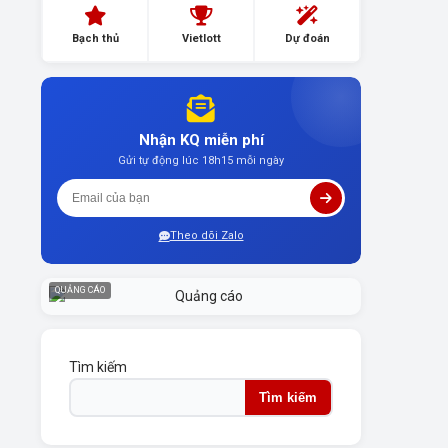
Bạch thủ
Vietlott
Dự đoán
Nhận KQ miễn phí
Gửi tự động lúc 18h15 mỗi ngày
Theo dõi Zalo
QUẢNG CÁO
Tìm kiếm
Tìm kiếm