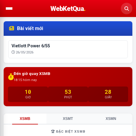
WebKetQua
.
Bài viết mới
Vietlott Power 6/55
26/05/2026
Đến giờ quay XSMB
18:15 hôm nay
10
53
28
GIỜ
PHÚT
GIÂY
XSMB
XSMT
XSMN
🏆 ĐẶC BIỆT XSMB